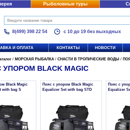
лерея
Рыболовные туры
С
8(499) 398 22 54
с 10 до 19 без выходных
АВКА И ОПЛАТА
КОНТАКТЫ
НОВОСТИ
аталог
/
МОРСКАЯ РЫБАЛКА
/
СНАСТИ В ТРОПИЧЕСКИЕ ВОДЫ
/
ПО
С УПОРОМ BLACK MAGIC
ом Black Magic
Пояс с упором Black Magic
Пояс с упо
t with bag S
Equalizer Set with bag STD
Equalizer S