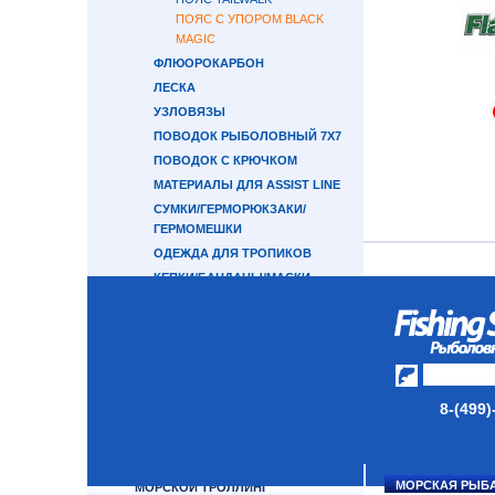
ПОЯС С УПОРОМ BLACK
MAGIC
ФЛЮОРОКАРБОН
ЛЕСКА
УЗЛОВЯЗЫ
ПОВОДОК РЫБОЛОВНЫЙ 7Х7
ПОВОДОК С КРЮЧКОМ
МАТЕРИАЛЫ ДЛЯ ASSIST LINE
СУМКИ/ГЕРМОРЮКЗАКИ/
ГЕРМОМЕШКИ
ОДЕЖДА ДЛЯ ТРОПИКОВ
КЕПКИ/БАНДАНЫ/МАСКИ
ПЕРЧАТКИ
ОЧКИ
СВЕТОНАКОПИТЕЛЬНЫЕ
ЭЛЕМЕНТЫ
ПРИМАНКИ ДЛЯ ЛОВЛИ
8-(499)
ОСЬМИНОГА
ПОВОДКОВЫЙ МАТЕРИАЛ 7Х7
ОКТОПУСЫ SAVAGE GEAR
МОРСКАЯ РЫБ
МОРСКОЙ ТРОЛЛИНГ