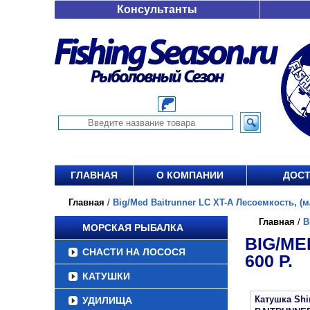
Консультанты
ГЛАВНАЯ
О КОМПАНИИ
ДОСТ
Главная
/
Big/Med Baitrunner LC XT-A Лесоемкость, (м/
Главная
/
B
МОРСКАЯ РЫБАЛКА
BIG/ME
СНАСТИ НА ЛОСОСЯ
600 Р.
КАТУШКИ
Катушка Sh
УДИЛИЩА