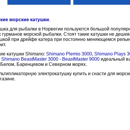
кие морские катушки
.
шка для рыбалки в Норвегии пользуются большой популярнос
 гурманов морской рыбалки. Стоят такие катушки не дешево
шкой при дрейфе катера при постоянно меняющемся рельеф
ит.
ие катушки Shimano:
Shimano Plemio 3000, Shimano Plays 3
. Shimano BeastMaster 3000 - BeastMaster 9000
идеальный ва
 Белом, Баренцевом и Северном морях.
ьтипликаторную электрокатушку купить и снасти для морс
газине.