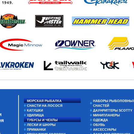
МОРСКАЯ РЫБАЛКА
НАБОРЫ РЫБОЛОВНЫ
СНАСТИ НА ЛОСОСЯ
СНАСТЕЙ
КАТУШКИ
ДАУНРИГГЕРЫ SCOTTY
и
УДИЛИЩА
МИНИПЛАНЕРЫ
ея
ТУБУСЫ И ЧЕХЛЫ
ОДЕЖДА
ЛЕСКИ И ШНУРЫ
ОБУВЬ
ПРИМАНКИ
АКСЕССУАРЫ
а