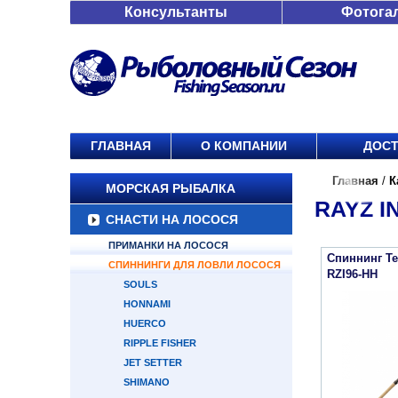
Консультанты
Фотога
ГЛАВНАЯ
О КОМПАНИИ
ДОСТ
Главная
/
К
МОРСКАЯ РЫБАЛКА
RAYZ I
СНАСТИ НА ЛОСОСЯ
ПРИМАНКИ НА ЛОСОСЯ
Спиннинг Ten
СПИННИНГИ ДЛЯ ЛОВЛИ ЛОСОСЯ
RZI96-HH
SOULS
HONNAMI
HUERCO
RIPPLE FISHER
JET SETTER
SHIMANO