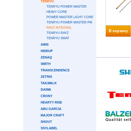
TENRYU
TENRYU POWER MASTER
HEAVY CORE
POWER MASTER LIGHT CORE
TENRYU POWER MASTER PM
RAYZ INTEGRAL
В корзину
TENRYU RAYZ
TENRYU SWAT
AIMS
HIDEUP
ZENAQ
SMITH
TRANSCENDENCE
ZETRIX
TAILWALK
DAIWA
CRONY
HEARTY RISE
ABU GARCIA
MAJOR CRAFT
SHOUT
SSYLABEL