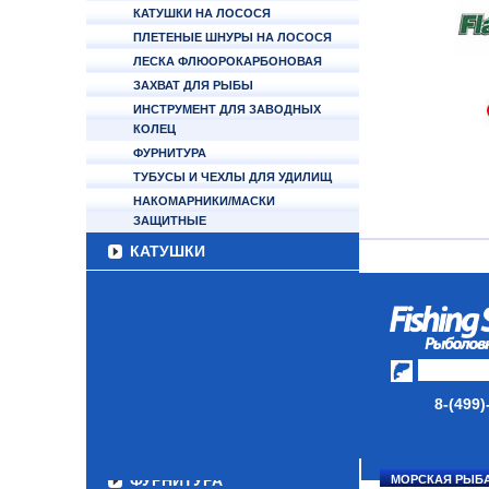
КАТУШКИ НА ЛОСОСЯ
ПЛЕТЕНЫЕ ШНУРЫ НА ЛОСОСЯ
ЛЕСКА ФЛЮОРОКАРБОНОВАЯ
ЗАХВАТ ДЛЯ РЫБЫ
ИНСТРУМЕНТ ДЛЯ ЗАВОДНЫХ
КОЛЕЦ
ФУРНИТУРА
ТУБУСЫ И ЧЕХЛЫ ДЛЯ УДИЛИЩ
НАКОМАРНИКИ/МАСКИ
ЗАЩИТНЫЕ
КАТУШКИ
УДИЛИЩА
ТУБУСЫ И ЧЕХЛЫ
ЛЕСКИ И ШНУРЫ
8-(499)
ПРИМАНКИ
ГРУЗА/ДЖИГ-ГОЛОВКИ
ФУРНИТУРА
МОРСКАЯ РЫБ