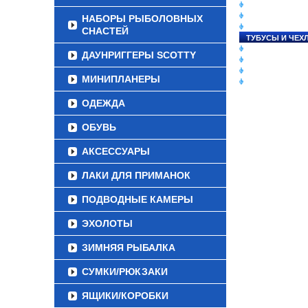
СНАСТИ НА ЛО
КАТУШКИ
НАБОРЫ РЫБОЛОВНЫХ
УДИЛИЩА
СНАСТЕЙ
ТУБУСЫ И ЧЕХ
ЛЕСКИ И ШНУР
ДАУНРИГГЕРЫ SCOTTY
ПРИМАНКИ
ГРУЗА/ДЖИГ-Г
МИНИПЛАНЕРЫ
ФУРНИТУРА
ОДЕЖДА
ОБУВЬ
АКСЕССУАРЫ
ЛАКИ ДЛЯ ПРИМАНОК
ПОДВОДНЫЕ КАМЕРЫ
ЭХОЛОТЫ
ЗИМНЯЯ РЫБАЛКА
СУМКИ/РЮКЗАКИ
ЯЩИКИ/КОРОБКИ