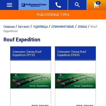
0
РЫБОЛОВНЫЕ ТУРЫ
/
/
/
/
/
Главная
Каталог
УДИЛИЩА
СПИННИНГОВЫЕ
ZENAQ
Rouf
Expedition
Rouf Expedition
Спиннинг Zenaq Rouf
Спиннинг Zenaq Rouf
Expedition EP73S
Expedition EP83S
под заказ
под заказ