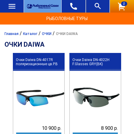
0
РЫБОЛОВНЫЕ ТУРЫ
/
/
/
Главная
Каталог
ОЧКИ
ОЧКИ DAIWA
ОЧКИ DAIWA
Очки Daiwa DN-4017R
Очки Daiwa DN-4022H
поляризационные цв.P.B
F.Glasses GRY(BK)
10 900 р.
8 900 р.