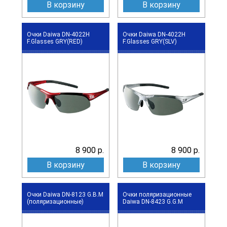
В корзину
В корзину
Очки Daiwa DN-4022H
Очки Daiwa DN-4022H
F.Glasses GRY(RED)
F.Glasses GRY(SLV)
8 900 р.
8 900 р.
В корзину
В корзину
Очки Daiwa DN-8123 G.B.M
Очки поляризационные
(поляризационные)
Daiwa DN-8423 G.G.M