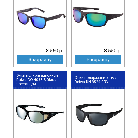
8 550 р.
8 550 р.
В корзину
В корзину
Очки поляризационные
Очки поляризационные
Daiwa DO-4033 S.Glass
Daiwa DN-8520 GRY
Green/FS/M