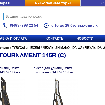
лерея
Рыболовные туры
С
8(499) 398 22 54
с 10 до 19 без выходных
АВКА И ОПЛАТА
КОНТАКТЫ
НОВОСТИ
аталог
/
ТУБУСЫ и ЧЕХЛЫ
/
ЧЕХЛЫ SHIMANO / DAIWA
/
ЧЕХЛЫ DAI
TOURNAMENT 145R (C)
удилищ Daiwa
Чехол для удилищ Daiwa
145R (C) Black
Tournament 145R (C) Silver