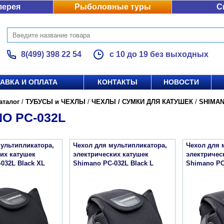
лерея
Рыболовные туры
С
8(499) 398 22 54
с 10 до 19 без выходных
АВКА И ОПЛАТА
КОНТАКТЫ
НОВОСТИ
аталог
/
ТУБУСЫ и ЧЕХЛЫ
/
ЧЕХЛЫ / СУМКИ ДЛЯ КАТУШЕК
/
SHIMA
O PC-032L
ультипликатора,
Чехол для мультипликатора,
Чехол для 
их катушек
электрических катушек
электричес
032L Black XL
Shimano PC-032L Black L
Shimano PC