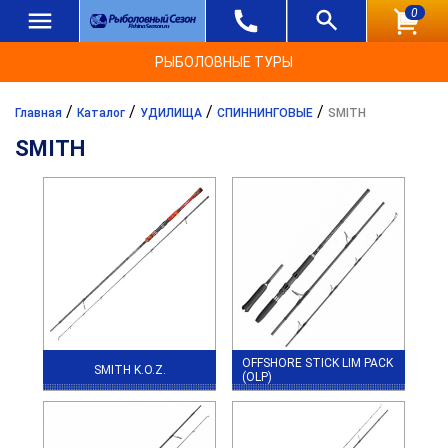
0
РЫБОЛОВНЫЕ ТУРЫ
/
/
/
/
Главная
Каталог
УДИЛИЩА
СПИННИНГОВЫЕ
SMITH
SMITH
OFFSHORE STICK LIM PACK
SMITH K.O.Z.
(OLP)