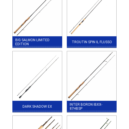
BIG SALMON LIMITED
TROUTIN SPIN IL FLUSSO
EDITION
INTER BORON IBXX-
DARK SHADOW EX
87HBSP