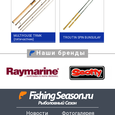
MULTIYOUSE TRMK
TROUTIN SPIN BUNSUILAY
(пятичастник)
Наши бренды
Новости
Фотогалерея