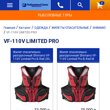
0
РЫБОЛОВНЫЕ ТУРЫ
/
/
/
/
Главная
Каталог
ОДЕЖДА
ЖИЛЕТЫ СПАСАТЕЛЬНЫЕ
SHIMANO
/
VF-110V LIMITED PRO
VF-110V LIMITED PRO
Жилет спасательно-
Жилет спасательно-
разгрузочный Shimano VF-
разгрузочный Shimano VF-
110V Limited Pro B.Red 2XL
110V Limited Pro B.Red M
33 000 р.
35 000 р.