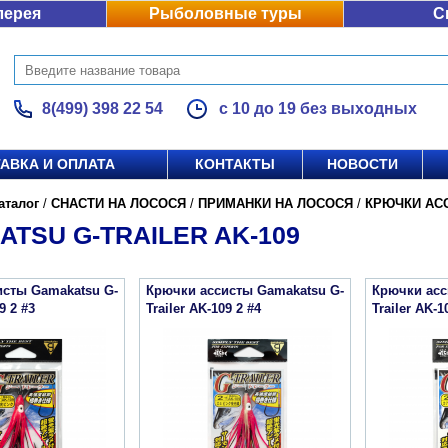
лерея
Рыболовные туры
С
8(499) 398 22 54
с 10 до 19 без выходных
АВКА И ОПЛАТА
КОНТАКТЫ
НОВОСТИ
аталог
/
СНАСТИ НА ЛОСОСЯ
/
ПРИМАНКИ НА ЛОСОСЯ
/
КРЮЧКИ АС
TSU G-TRAILER AK-109
исты Gamakatsu G-
Крючки ассисты Gamakatsu G-
Крючки асс
9 2 #3
Trailer AK-109 2 #4
Trailer AK-1