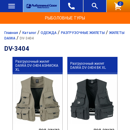
0
РЫБОЛОВНЫЕ ТУРЫ
/
/
/
/
Главная
Каталог
ОДЕЖДА
РАЗГРУЗОЧНЫЕ ЖИЛЕТЫ
ЖИЛЕТЫ
/
DAIWA
DV-3404
DV-3404
Разгрузочный жилет
Разгрузочный жилет
DAIWA DV-3404 ASHMOKA
DAIWA DV-3404 BK XL
XL
под заказ
под заказ