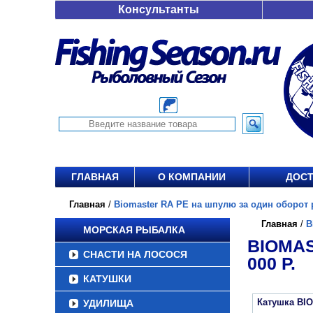
Консультанты
ГЛАВНАЯ
О КОМПАНИИ
ДОСТ
Главная
/
Biomaster RA PE на шпулю за один оборот ру
Главная
/
B
МОРСКАЯ РЫБАЛКА
BIOMAS
СНАСТИ НА ЛОСОСЯ
000 Р.
КАТУШКИ
Катушка BI
УДИЛИЩА