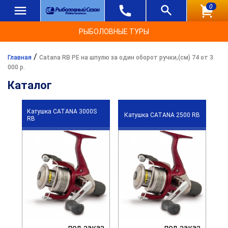
0
РЫБОЛОВНЫЕ ТУРЫ
/
Главная
Catana RB PE на шпулю за один оборот ручки,(см) 74 от 3
000 р.
Каталог
Катушка CATANA 3000S
Катушка CATANA 2500 RB
RB
под заказ
под заказ