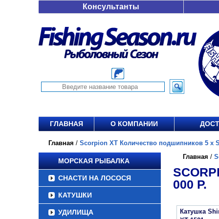
Консультанты
ГЛАВНАЯ
О КОМПАНИИ
ДОСТ
Главная
/
Scorpion XT Количество подшипников 5 x S
Главная
/
S
МОРСКАЯ РЫБАЛКА
SCORPI
СНАСТИ НА ЛОСОСЯ
000 Р.
КАТУШКИ
Катушка Sh
УДИЛИЩА