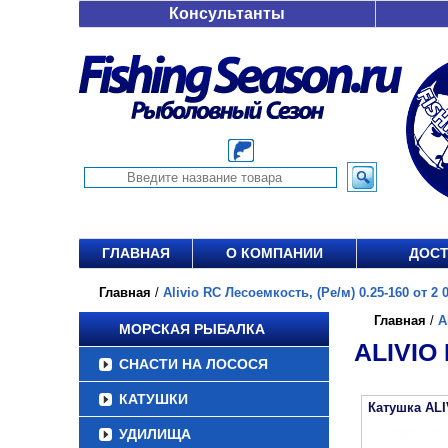
Консультанты
ГЛАВНАЯ
О КОМПАНИИ
ДОСТ
Главная
/
Alivio RC Лесоемкость, (Ре/м) 0.25-160 от 2 0
Главная
/
A
МОРСКАЯ РЫБАЛКА
ALIVIO 
СНАСТИ НА ЛОСОСЯ
КАТУШКИ
Катушка ALI
УДИЛИЩА