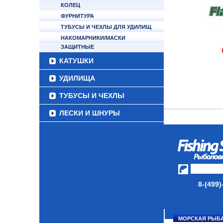
КОЛЕЦ
ФУРНИТУРА
ТУБУСЫ И ЧЕХЛЫ ДЛЯ УДИЛИЩ
НАКОМАРНИКИ/МАСКИ
ЗАЩИТНЫЕ
КАТУШКИ
УДИЛИЩА
ТУБУСЫ И ЧЕХЛЫ
ЛЕСКИ И ШНУРЫ
ПРИМАНКИ
ГРУЗА/ДЖИГ-ГОЛОВКИ
ФУРНИТУРА
НАБОРЫ РЫБОЛОВНЫХ
8-(499)
СНАСТЕЙ
ДАУНРИГГЕРЫ SCOTTY
МОРСКАЯ РЫБ