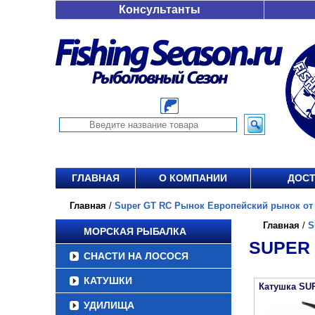
Консультанты
ГЛАВНАЯ
О КОМПАНИИ
ДОСТ
Главная
/
Super GT RC Рынок Европейский рынок от 7
Главная
/
S
МОРСКАЯ РЫБАЛКА
SUPER 
СНАСТИ НА ЛОСОСЯ
КАТУШКИ
Катушка SU
УДИЛИЩА