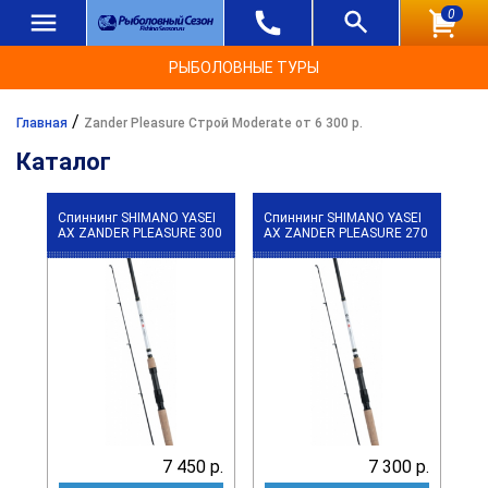
0
РЫБОЛОВНЫЕ ТУРЫ
/
Главная
Zander Pleasure Строй Moderate от 6 300 р.
Каталог
Спиннинг SHIMANO YASEI
Спиннинг SHIMANO YASEI
АХ ZANDER PLEASURE 300
АХ ZANDER PLEASURE 270
7 450 р.
7 300 р.